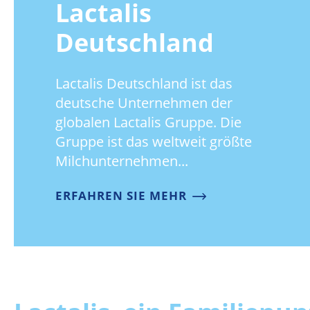
Lactalis
Deutschland
Lactalis Deutschland ist das
deutsche Unternehmen der
globalen Lactalis Gruppe. Die
Gruppe ist das weltweit größte
Milchunternehmen...
ERFAHREN SIE MEHR